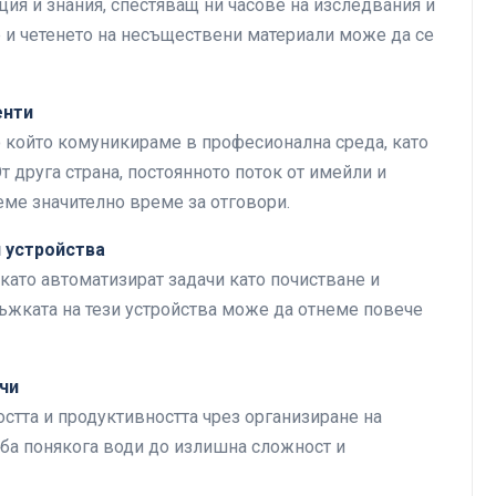
ия и знания, спестяващ ни часове на изследвания и
е и четенето на несъществени материали може да се
енти
о който комуникираме в професионална среда, като
 друга страна, постоянното поток от имейли и
еме значително време за отговори.
 устройства
като автоматизират задачи като почистване и
ръжката на тези устройства може да отнеме повече
чи
стта и продуктивността чрез организиране на
еба понякога води до излишна сложност и