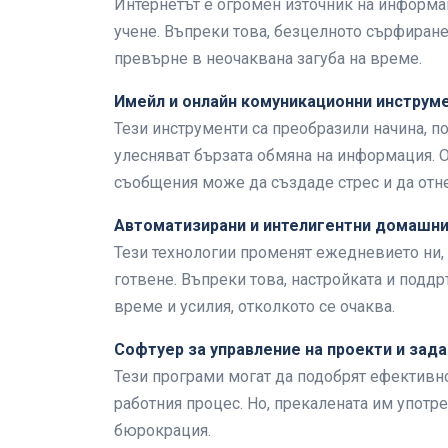
Интернетът е огромен източник на информац
учене. Въпреки това, безцелното сърфиран
превърне в неочаквана загуба на време.
Имейл и онлайн комуникационни инструм
Тези инструменти са преобразили начина, п
улесняват бързата обмяна на информация. От
съобщения може да създаде стрес и да отн
Автоматизирани и интелигентни домашни
Тези технологии променят ежедневието ни, 
готвене. Въпреки това, настройката и подд
време и усилия, отколкото се очаква.
Софтуер за управление на проекти и зада
Тези програми могат да подобрят ефективно
работния процес. Но, прекалената им употр
бюрокрация.