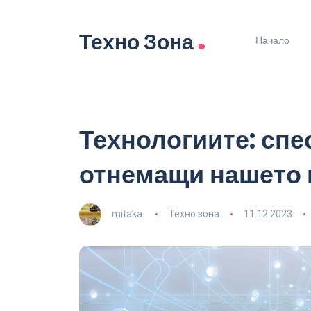
.
Техно Зона
Начало
Технологиите: сп
отнемащи нашето 
mitaka
Техно зона
11.12.2023