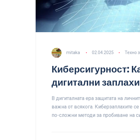
mitaka
02.04.2025
Техно 
Киберсигурност: Ка
дигитални заплахи
В дигиталната ера защитата на лични
важна от всякога. Киберзаплахите се
по-сложни методи за пробиване на си