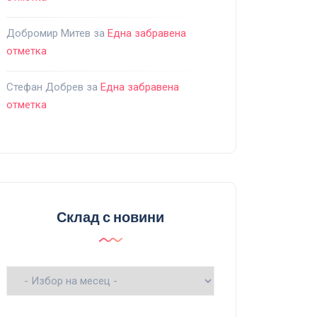
Добромир Митев
за
Една забравена
отметка
Стефан Добрев
за
Една забравена
отметка
Склад с новини
Склад
с
новини