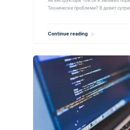
на инструктора. Той се е забавил по
Технически проблеми? В девет сутри
Continue reading