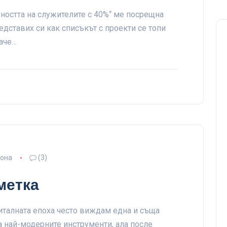
ността на служителите с 40%“ ме посрещна
едставих си как списъкът с проекти се топи
баче…
зона
(3)
метка
италната епоха често виждам една и съща
за най-модерните инструменти, ала после