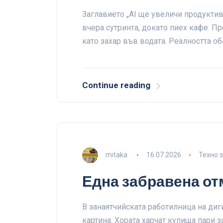
Заглавието „AI ще увеличи продуктив
вчера сутринта, докато пиех кафе. Пр
като захар във водата. Реалността о
Continue reading
mitaka
16.07.2026
Техно 
Една забравена от
В занаятчийската работилница на диг
картина. Хората харчат купища пари 