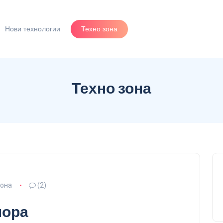
Нови технологии
Техно зона
Техно зона
зона
(2)
мора