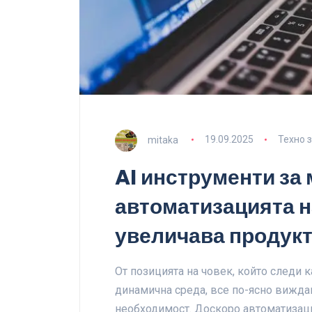
mitaka
19.09.2025
Техно 
AI инструменти за 
автоматизацията н
увеличава продук
От позицията на човек, който следи к
динамична среда, все по-ясно виждам
необходимост. Доскоро автоматизац