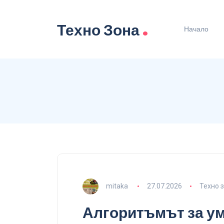
.
Техно Зона
Начало
mitaka
27.07.2026
Техно 
Алгоритъмът за у