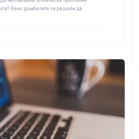
ради неочаквани технически проблеми.“
нта? Явно дъмбелите са решили да…