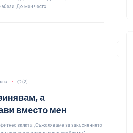
набези. До мен често…
зона
(2)
винявам, а
ави вместо мен
 фитнес залата. „Съжаляваме за закъснението