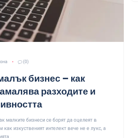
зона
(0)
малък бизнес – как
амалява разходите и
тивността
ак малките бизнеси се борят да оцелеят в
 как изкуственият интелект вече не е лукс, а
ията…