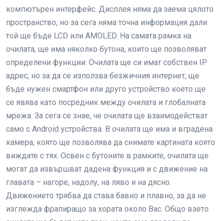
компютърен интерфейс. Дисплея няма да заема цялото
пространство, но за сега няма точна информация дали
той ще бъде LCD или AMOLED. На самата рамка на
очилата, ще има няколко бутона, които ще позволяват
определени функции. Очилата ще си имат собствен IP
адрес, но за да се използва безжичния интернет, ще
бъде нужен смартфон или друго устройство което ще
се явява като посредник между очилата и глобалната
мрежа. За сега се знае, че очилата ще взаимодействат
само с Android устройства. В очилата ще има и вградена
камера, която ще позволява да снимате картината която
виждате с тях. Освен с бутоните в рамките, очилата ще
могат да извършват дадена функция и с движение на
главата – нагоре, надолу, на ляво и на дясно.
Движението трябва да става бавно и плавно, за да не
изглежда фрапиращо за хората около Вас. Общо взето