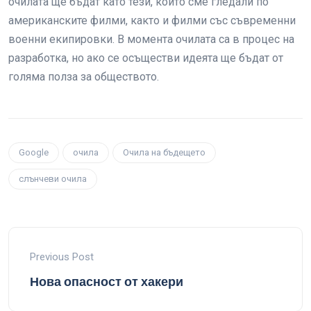
очилата ще бъдат като тези, които сме гледали по
американските филми, както и филми със съвременни
военни екипировки. В момента очилата са в процес на
разработка, но ако се осъществи идеята ще бъдат от
голяма полза за обществото.
Google
очила
Очила на бъдещето
слънчеви очила
Previous Post
Нова опасност от хакери