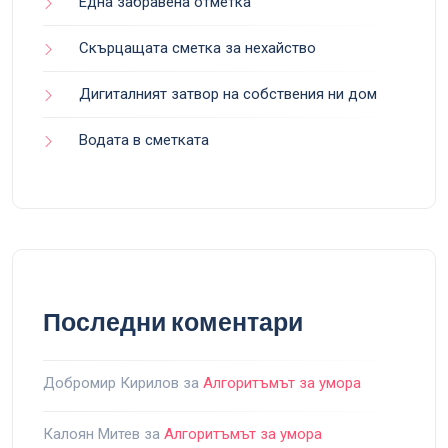
Една забравена отметка
Скърцащата сметка за нехайство
Дигиталният затвор на собствения ни дом
Водата в сметката
Последни коментари
Добромир Кирилов
за
Алгоритъмът за умора
Калоян Митев
за
Алгоритъмът за умора