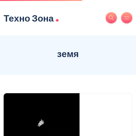
.
Техно Зона
земя