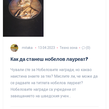
mitaka
13.04.2023
Техно зона
(0)
Как да станеш нобелов лауреат?
Чували сте за Нобеловите награди, но какво
наистина знаете за тях? Мислите ли, че може да
се радвате на титлата нобелов лауреат?
Нобеловите награди са учредени от
завещанието на шведския учен…