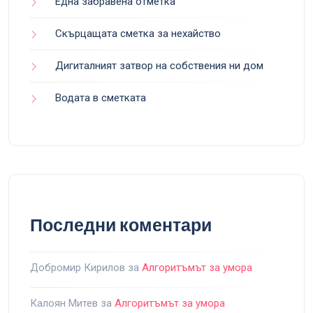
Една забравена отметка
Скърцащата сметка за нехайство
Дигиталният затвор на собствения ни дом
Водата в сметката
Последни коментари
Добромир Кирилов
за
Алгоритъмът за умора
Калоян Митев
за
Алгоритъмът за умора