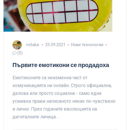
mitaka
25.09.2021
Нови технологии
(0)
Първите емотикони се продадоха
Емотиконите са неизменна част от
комуникацията ни онлайн. Строго официална,
делова или просто социална - само една
усмивка прави написаното някак по-чувствено
и лично. През годините еволюцията на
дигиталните личица…