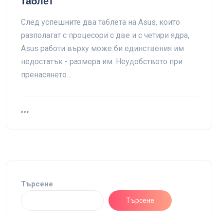
таблет
След успешните два таблета на Asus, които
разполагат с процесори с две и с четири ядра,
Asus работи върху може би единствения им
недостатък - размера им. Неудобството при
пренасянето…
Търсене
Търсене