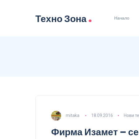
.
Техно Зона
Начало
mitaka
18.09.2016
Нови т
Фирма Изамет – с