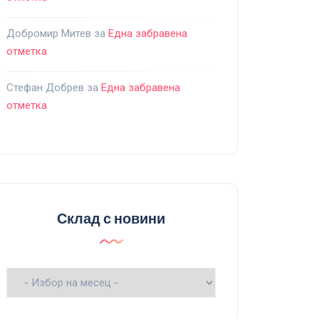
Добромир Митев
за
Една забравена
отметка
Стефан Добрев
за
Една забравена
отметка
Склад с новини
Склад
с
новини