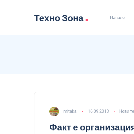
.
Техно Зона
Начало
mitaka
16.09.2013
Нови т
Факт е организаци