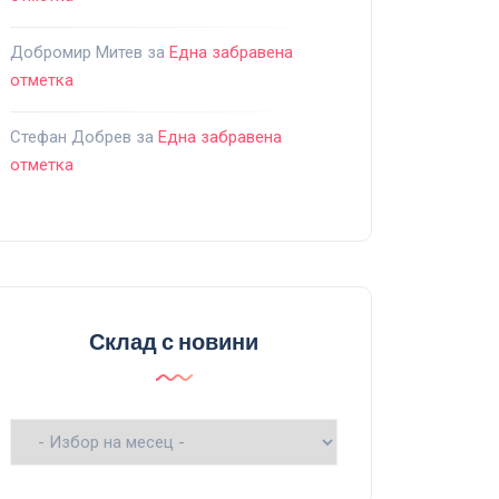
Добромир Митев
за
Една забравена
отметка
Стефан Добрев
за
Една забравена
отметка
Склад с новини
Склад
с
новини