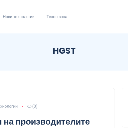
Нови технологии
Техно зона
HGST
ехнологии
(0)
я на производителите