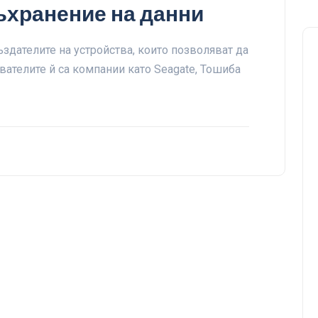
съхранение на данни
ъздателите на устройства, които позволяват да
ателите й са компании като Seagate, Тошиба