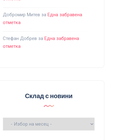
Добромир Митев
за
Една забравена
отметка
Стефан Добрев
за
Една забравена
отметка
Склад с новини
Склад
с
новини