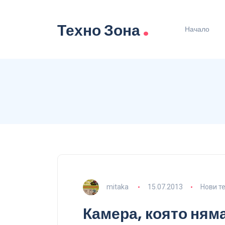
.
Техно Зона
Начало
mitaka
15.07.2013
Нови т
Камера, която няма