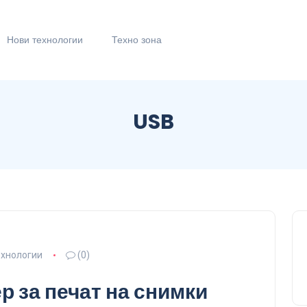
Нови технологии
Техно зона
USB
ехнологии
(0)
р за печат на снимки