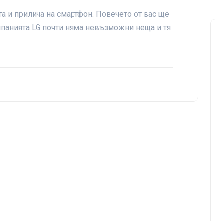
та и прилича на смартфон. Повечето от вас ще
панията LG почти няма невъзможни неща и тя