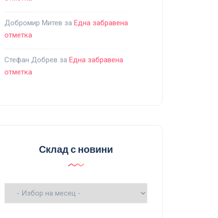
Добромир Митев
за
Една забравена
отметка
Стефан Добрев
за
Една забравена
отметка
Склад с новини
Склад
с
новини