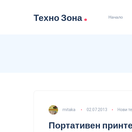
.
Техно Зона
Начало
mitaka
02.07.2013
Нови т
Портативен принте