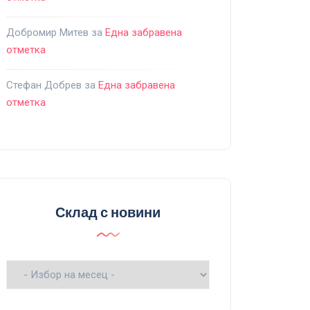
Добромир Митев
за
Една забравена
отметка
Стефан Добрев
за
Една забравена
отметка
Склад с новини
Склад
с
новини