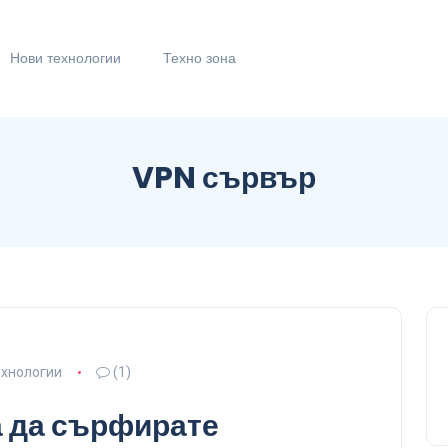
Нови технологии
Техно зона
VPN сървър
ехнологии
(1)
а да сърфирате