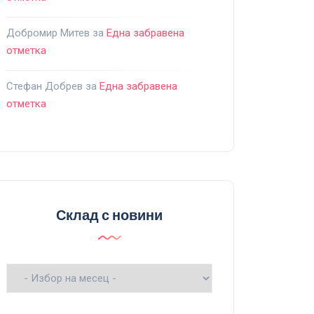
Добромир Митев
за
Една забравена
отметка
Стефан Добрев
за
Една забравена
отметка
Склад с новини
Склад
с
новини