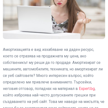
Амортизацията е вид изхабяване на даден ресурс,
което се отразява на продажната му цена, ако
собственикът му реши да го продаде. Амортизират се
машините, автомобилите, техниката, но амортизират ли
се уеб сайтовете? Много интересен въпрос, който
определено ми привлече вниманието. Търсейки,
неговия отговор, попаднах на материал в
Expert.bg
,
който изброява най-често допусканите грешки при
създаването на уеб сайт. Това ме наведе на мисълта, че