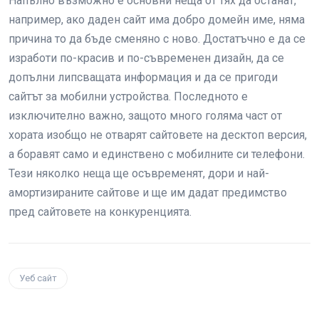
Напълно възможно е основни неща от тях да останат,
например, ако даден сайт има добро домейн име, няма
причина то да бъде сменяно с ново. Достатъчно е да се
изработи по-красив и по-съвременен дизайн, да се
допълни липсващата информация и да се пригоди
сайтът за мобилни устройства. Последното е
изключително важно, защото много голяма част от
хората изобщо не отварят сайтовете на десктоп версия,
а боравят само и единствено с мобилните си телефони.
Тези няколко неща ще осъвременят, дори и най-
амортизираните сайтове и ще им дадат предимство
пред сайтовете на конкуренцията.
Уеб сайт