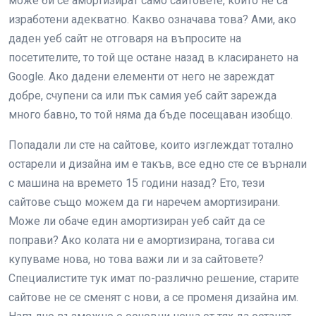
може би се амортизират само сайтовете, които не са
изработени адекватно. Какво означава това? Ами, ако
даден уеб сайт не отговаря на въпросите на
посетителите, то той ще остане назад в класирането на
Google. Ако дадени елементи от него не зареждат
добре, счупени са или пък самия уеб сайт зарежда
много бавно, то той няма да бъде посещаван изобщо.
Попадали ли сте на сайтове, които изглеждат тотално
остарели и дизайна им е такъв, все едно сте се върнали
с машина на времето 15 години назад? Ето, тези
сайтове също можем да ги наречем амортизирани.
Може ли обаче един амортизиран уеб сайт да се
поправи? Ако колата ни е амортизирана, тогава си
купуваме нова, но това важи ли и за сайтовете?
Специалистите тук имат по-различно решение, старите
сайтове не се сменят с нови, а се променя дизайна им.