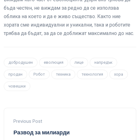
бъда честен, не виждам за редно да се използва
облика на което и да е живо същество. Както ние
хората сме индивидуални и уникални, така и роботите
трябва да бъдат, за да се доближат максимално до нас.
добродушен
еволюция
лице
напредък
продан
Робот
техника
технология
хора
човешки
Previous Post
Развод за милиарди