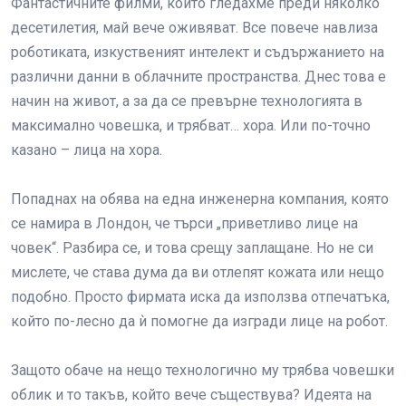
Фантастичните филми, които гледахме преди няколко
десетилетия, май вече оживяват. Все повече навлиза
роботиката, изкуственият интелект и съдържанието на
различни данни в облачните пространства. Днес това е
начин на живот, а за да се превърне технологията в
максимално човешка, и трябват… хора. Или по-точно
казано – лица на хора.
Попаднах на обява на една инженерна компания, която
се намира в Лондон, че търси „приветливо лице на
човек“. Разбира се, и това срещу заплащане. Но не си
мислете, че става дума да ви отлепят кожата или нещо
подобно. Просто фирмата иска да използва отпечатъка,
който по-лесно да ѝ помогне да изгради лице на робот.
Защото обаче на нещо технологично му трябва човешки
облик и то такъв, който вече съществува? Идеята на