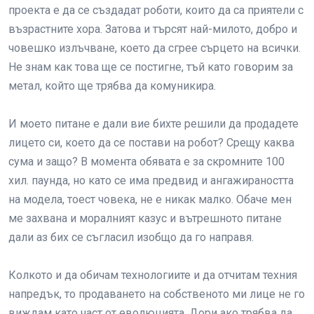
проекта е да се създадат роботи, които да са приятели с
възрастните хора. Затова и търсят най-милото, добро и
човешко излъчване, което да сгрее сърцето на всички.
Не знам как това ще се постигне, тъй като говорим за
метал, който ще трябва да комуникира.
И моето питане е дали вие бихте решили да продадете
лицето си, което да се постави на робот? Срещу каква
сума и защо? В момента обявата е за скромните 100
хил. паунда, но като се има предвид и ангажираността
на модела, тоест човека, не е никак малко. Обаче мен
ме захвана и моралният казус и вътрешното питане
дали аз бих се съгласил изобщо да го направя.
Колкото и да обичам технологиите и да отчитам техния
напредък, то продаването на собственото ми лице не го
виждам като част от еволюцията. Дори ако трябва да