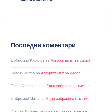
Последни коментари
Добромир Кирилов
за
Алгоритъмът за умора
Калоян Митев
за
Алгоритъмът за умора
Елена Стефанова
за
Една забравена отметка
Добромир Митев
за
Една забравена отметка
Стефан Добрев
за
Една забравена отметка