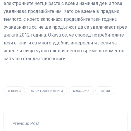
електронните четци расте с всеки изминал ден и това
увеличава продажбите им. Като се вземе в предвид
темпото, с което започнаха продажбите тази година,
очакванията са, че ще продължат да се увеличават през
цялата 2012 година. Оказа се, че според потребителите
тези е-книги са много удобни, интересни и лесни за
четене и нищо чудно след известно време да изместят
напълно стандартните книги.
е-книги
електронни книги
младежи
четци
Previous Post