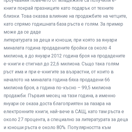
проучвания повечето от младежите са получили е-
книги покрай празниците като подарък от техните
близки. Това оказва влияние на продажбите на четците,
като спрямо годишната база ръста е голям. За пример
може да се даде
литературата за деца и юноши, при която за януари
миналата година продадените бройки са около 4
милиона, а до януари 2012 година броя на продадените
е-книги е стигнал до 22,6 милиона. Също така голям
ръст има и при е-книгите за възрастни, от които в
началото на миналата година бяха продадени 66
милиона броя, а година по-късно – 99,5 милиона
продажби. Първия месец на тази година, а именно
януари се оказа доста благоприятен за пазара на
електронните книги, най-вече в САЩ, като там ръста е
около 27 процента, а специално за литературата за деца
и юноши ръста е около 80%. Популярността към