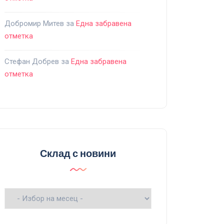
Добромир Митев
за
Една забравена
отметка
Стефан Добрев
за
Една забравена
отметка
Склад с новини
Склад
с
новини