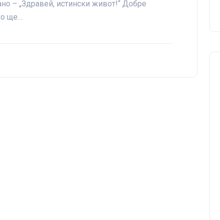
ано – „Здравей, истински живот!“ Добре
ко ще…