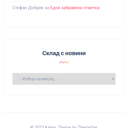
Стефан Добрев
за
Една забравена отметка
Склад с новини
Склад
с
новини
© 2023 Katen. Theme by ThemeGer.