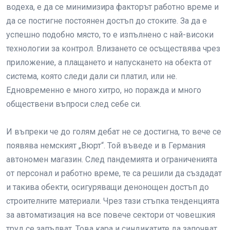
водеха, е да се минимизира факторът работно време и
да се постигне постоянен достъп до стоките. За да е
успешно подобно място, то е изпълнено с най-високи
технологии за контрол. Влизането се осъществява чрез
приложение, а плащането и напускането на обекта от
система, която следи дали си платил, или не.
Едновременно е много хитро, но поражда и много
обществени въпроси след себе си.
И въпреки че до голям дебат не се достигна, то вече се
появява немският „Вюрт“. Той въведе и в Германия
автономен магазин. След пандемията и ограниченията
от персонал и работно време, те са решили да създадат
и такива обекти, осигуряващи денонощен достъп до
строителните материали. Чрез тази стъпка тенденцията
за автоматизация на все повече сектори от човешкия
труд се запълват. Това кара и синдикатите да започват