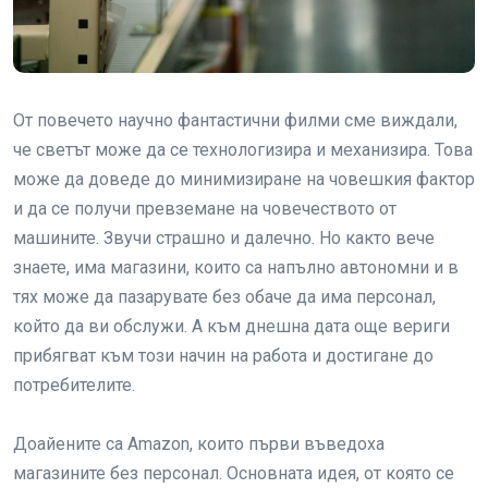
От повечето научно фантастични филми сме виждали,
че светът може да се технологизира и механизира. Това
може да доведе до минимизиране на човешкия фактор
и да се получи превземане на човечеството от
машините. Звучи страшно и далечно. Но както вече
знаете, има магазини, които са напълно автономни и в
тях може да пазарувате без обаче да има персонал,
който да ви обслужи. А към днешна дата още вериги
прибягват към този начин на работа и достигане до
потребителите.
Доайените са Amazon, които първи въведоха
магазините без персонал. Основната идея, от която се