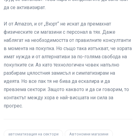
да се активизират.
И от Amazon, и от „Вюрт“ не искат да премахнат
физическите си магазини с персонал в тях. Даже
наблягат на необходимостта от правилните консултанти
в момента на покупка. Но също така изтъкват, че хората
имат нужда и от алтернативи за по-голяма свобода на
покупките си. Аз като технологичен човек напълно
разбирам цялостния замисъл и симпатизирам на
идеята. Но все пак тя не бива да ескалира и да
превзема сектори. Защото каквото и да си говорим, то
контактът между хора е най-висшата ни сила за
прогрес.
автоматизация на сектори
Автономни магазини