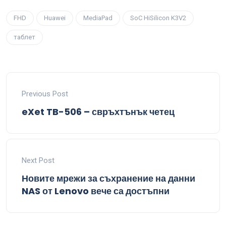
FHD
Huawei
MediaPad
SoC HiSilicon K3V2
таблет
Previous Post
eXet TB-506 – свръхтънък четец
Next Post
Новите мрежи за съхранение на данни
NAS от Lenovo вече са достъпни