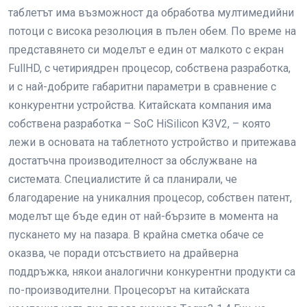
таблетът има възможност да обработва мултимедийни
потоци с висока резолюция в пълен обем. По време на
представянето си моделът е един от малкото с екран
FullHD, с четириядрен процесор, собствена разработка,
и с най-добрите габаритни параметри в сравнение с
конкурентни устройства. Китайската компания има
собствена разработка – SoC HiSilicon K3V2, – която
лежи в основата на таблетното устройство и притежава
достатъчна производителност за обслужване на
системата. Специалистите й са планирали, че
благодарение на уникалния процесор, собствен патент,
моделът ще бъде един от най-бързите в момента на
пускането му на пазара. В крайна сметка обаче се
оказва, че поради отсъствието на драйверна
поддръжка, някои аналогични конкурентни продукти са
по-производителни. Процесорът на китайската