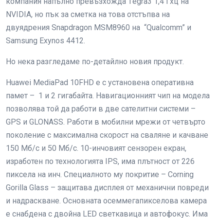
компания напълно превъзхожда Тegra3 1,4 Гхц на
NVIDIA, но пък за сметка на това отстъпва на
двуядрения Snapdragon MSM8960 на “Qualcomm” и
Samsung Exynos 4412.
Но нека разгледаме по-детайлно новия продукт.
Huawei MediaPad 10FHD е с установена оперативна
памет – 1 и 2 гигабайта. Навигационният чип на модела
позволява той да работи в две сателитни системи –
GPS и GLONASS. Работи в мобилни мрежи от четвърто
поколение с максимална скорост на сваляне и качване
150 Мб/с и 50 Мб/с. 10-инчовият сензорен екран,
изработен по технологията IPS, има плътност от 226
пиксела на инч. Специалното му покритие – Corning
Gorilla Glass – защитава дисплея от механични повреди
и надраскване. Основната осеммегапикселова камера
е снабдена с двойна LED светкавица и автофокус. Има