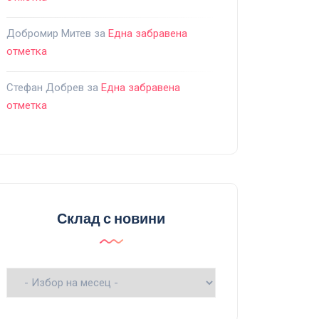
Добромир Митев
за
Една забравена
отметка
Стефан Добрев
за
Една забравена
отметка
Склад с новини
Склад
с
новини