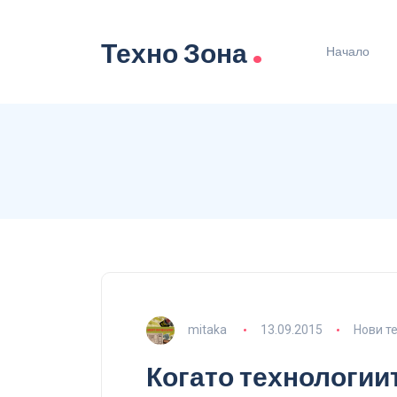
.
Техно Зона
Начало
mitaka
13.09.2015
Нови т
Когато технологиит