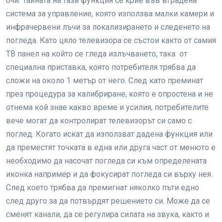
очи. Тайната на тази функция се крие във вградена
система за управление, която използва малки камери и
инфрачервени лъчи за локализирането и следенето на
погледа. Като цяло телевизора се състои както от самия
ТВ панел на който се гледа излъчването, така от
специална приставка, която потребителя трябва да
сложи на около 1 метър от него. След като преминат
през процедура за калибриране, която е опростена и не
отнема кой знае какво време и усилия, потребителите
вече могат да контролират телевизорът си само с
поглед. Когато искат да използват дадена функция или
да преместят точката в една или друга част от менюто е
необходимо да насочат погледа си към определената
иконка например и да фокусират погледа си върху нея.
След което трябва да премигнат няколко пъти едно
след друго за да потвърдят решението си. Може да се
сменят канали, да се регулира силата на звука, както и