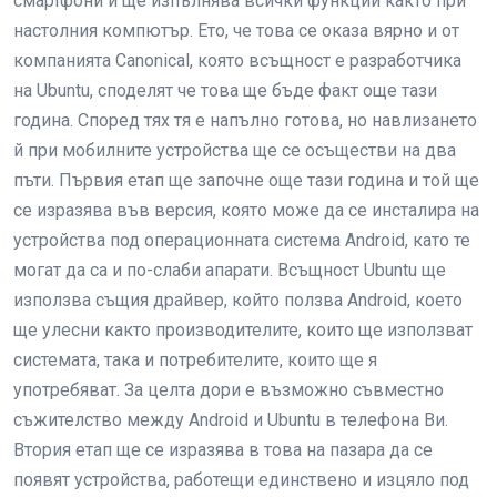
смартфони и ще изпълнява всички функции както при
настолния компютър. Ето, че това се оказа вярно и от
компанията Canonical, която всъщност е разработчика
на Ubuntu, споделят че това ще бъде факт още тази
година. Според тях тя е напълно готова, но навлизането
й при мобилните устройства ще се осъществи на два
пъти. Първия етап ще започне още тази година и той ще
се изразява във версия, която може да се инсталира на
устройства под операционната система Android, като те
могат да са и по-слаби апарати. Всъщност Ubuntu ще
използва същия драйвер, който ползва Android, което
ще улесни както производителите, които ще използват
системата, така и потребителите, които ще я
употребяват. За целта дори е възможно съвместно
съжителство между Android и Ubuntu в телефона Ви.
Втория етап ще се изразява в това на пазара да се
появят устройства, работещи единствено и изцяло под