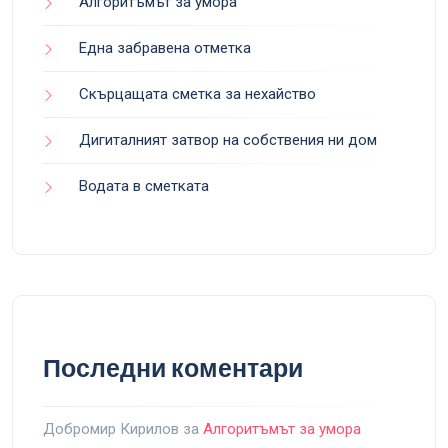
Алгоритъмът за умора
Една забравена отметка
Скърцащата сметка за нехайство
Дигиталният затвор на собствения ни дом
Водата в сметката
Последни коментари
Добромир Кирилов
за
Алгоритъмът за умора