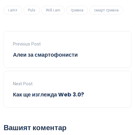
i.am+
Puls
Will.i.am
гривна
смарт гривна
Previous Post
Алеи за смартофонисти
Next Post
Как ще изглежда Web 3.0?
Вашият коментар