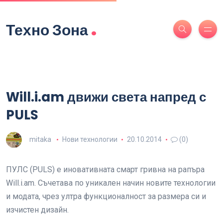
.
Техно Зона
Will.i.am движи света напред с
PULS
mitaka
Нови технологии
20.10.2014
(0)
ПУЛС (PULS) е иновативната смарт гривна на рапъра
Will.i.am. Съчетава по уникален начин новите технологии
и модата, чрез ултра функционалност за размера си и
изчистен дизайн.