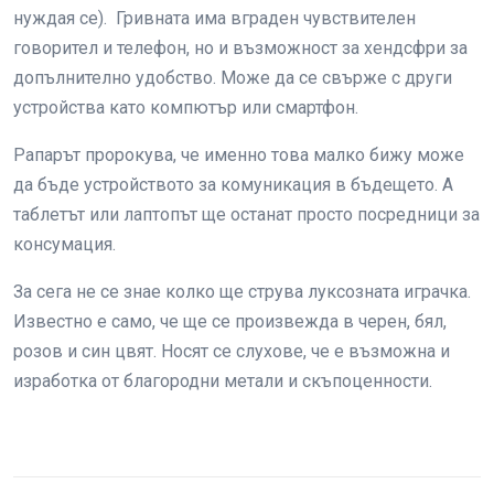
нуждая се). Гривната има вграден чувствителен
говорител и телефон, но и възможност за хендсфри за
допълнително удобство. Може да се свърже с други
устройства като компютър или смартфон.
Рапарът пророкува, че именно това малко бижу може
да бъде устройството за комуникация в бъдещето. А
таблетът или лаптопът ще останат просто посредници за
консумация.
За сега не се знае колко ще струва луксозната играчка.
Известно е само, че ще се произвежда в черен, бял,
розов и син цвят. Носят се слухове, че е възможна и
изработка от благородни метали и скъпоценности.