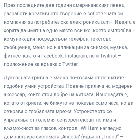
През последните две години американският певец
разработи креативното творение в собствената си
компания за потребителска електроника i.am+. Идеята е
хората да имат на едно място всичко, което им трябва –
комуникация посредством телефон, текстово
съобщение, мейл, но и апликации за снимки, музика,
фитнес, както и Facebook, Instagram, но и Twitrist –
приложение за връзка с Twitter.
Луксозната гривна е малко по-голяма от познатите
подобни умни устройства. Повече прилича на модерен
аксесоар, който стои добре на китката. Изненадата е,
когато откриете, че бижуто не показва само часа, но ви
свързва с глобалната мрежа. Устройството се
управлява от големия сензорен екран, но има и
възможност за гласов контрол. Will.i.am нагледно
демонстрира системата „Aneeda“ (идва от „I need“ –