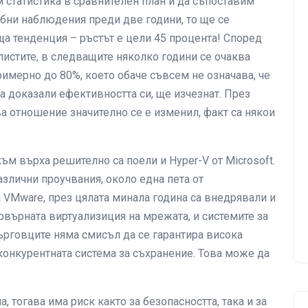
 статистика в сравнителен план и да съпоставим
обни наблюдения преди две години, то ще се
а тенденция – ръстът е цели 45 процента! Според
листите, в следващите няколко години се очаква
имерно до 80%, което обаче съвсем не означава, че
а доказали ефективността си, ще изчезнат. През
ва отношение значително се е изменил, факт са някои
ъм върха решително са поели и Hyper-V от Microsoft.
азлични проучвания, около една пета от
 VMware, през цялата минала година са внедрявали и
ървърната виртуализиция на мрежата, и системите за
търговците няма смисъл да се гарантира висока
конкурентната система за съхранение. Това може да
, тогава има риск както за безопасността, така и за