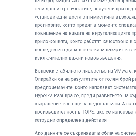
на информация. Ако се опитаме да направим
тези данни с резултатите, получени при под
установи една доста оптимистична възходящ
прогнозите, които правят в момента специа
повишение на нивата на вирутализацията пр
приложенията, които работят качествено и с
последната година и половина пазарът в то
изключително важни нововъведения.
Въпреки стабилното лидерство на VMware, к
Опирайки се на резултатите от голям брой р
предприемачите, които използват системата
Hyper-V. Разбира се, преди развитието на с
съхранение все още са недостатъчни. А за 
производителност в IOPS, ако се използва 
затрудни определени действия.
Ако данните се съхраняват в облачна система