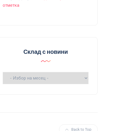
отметка
Склад с новини
Склад
с
новини
Back to Top