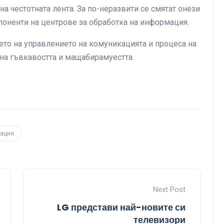
а честотната лента. За по-неразвити се смятат онези
поненти на центрове за обработка на информация.
нето на управлението на комуникацията и процеса на
на гъвкавостта и мащабирамуестта.
ация
Next Post
LG представи най-новите си
телевизори